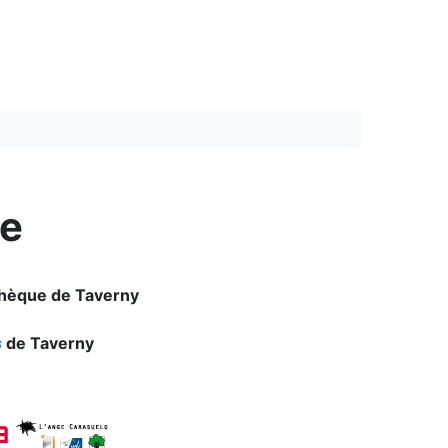
re
athèque de Taverny
s
de Taverny